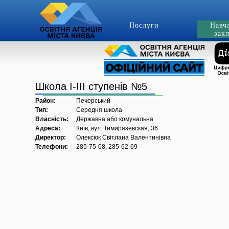
Послуги
Навч
зак
Школа І-ІІІ ступенів №5
Район:
Печерський
Тип:
Середня школа
Власність:
Державна або комунальна
Адреса:
Київ, вул. Тимирязевская, 36
Директор:
Олексюк Світлана Валентинівна
Телефони:
285-75-08, 285-62-69