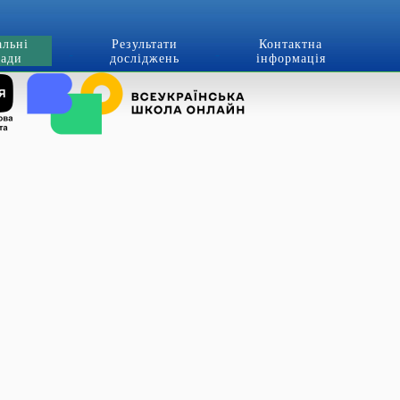
альні
Результати
Контактна
лади
досліджень
інформація