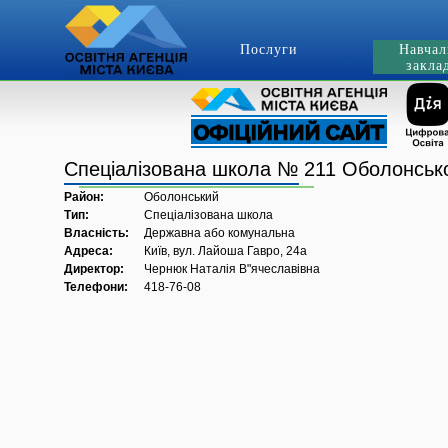
Послуги
Навчал
закла
Спеціалізована школа № 211 Оболонсько
Район:
Оболонський
Тип:
Спеціалізована школа
Власність:
Державна або комунальна
Адреса:
Київ, вул. Лайоша Гавро, 24а
Директор:
Чернюк Наталія В"ячеславівна
Телефони:
418-76-08