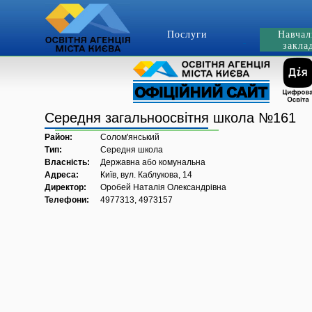
Послуги
Навчал
закла
Середня загальноосвітня школа №161
Район:
Солом'янський
Тип:
Середня школа
Власність:
Державна або комунальна
Адреса:
Київ, вул. Каблукова, 14
Директор:
Оробей Наталія Олександрівна
Телефони:
4977313, 4973157