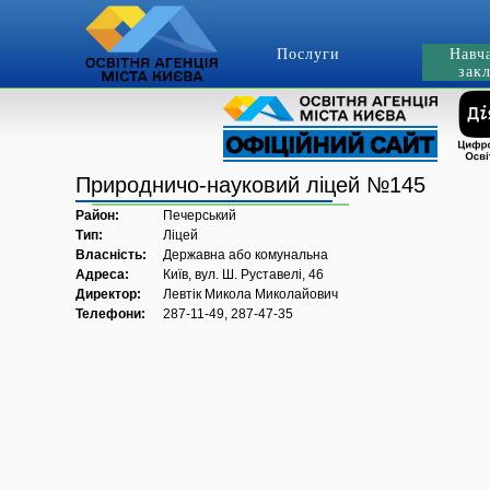
Послуги
Навч
зак
Природничо-науковий ліцей №145
Район:
Печерський
Тип:
Ліцей
Власність:
Державна або комунальна
Адреса:
Київ, вул. Ш. Руставелі, 46
Директор:
Левтік Микола Миколайович
Телефони:
287-11-49, 287-47-35