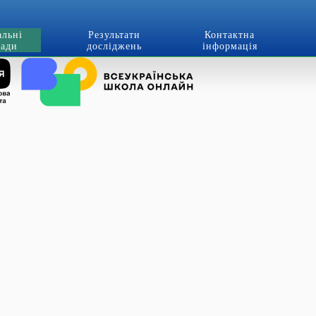
альні
Результати
Контактна
лади
досліджень
інформація