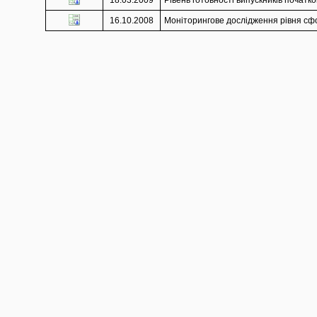
18.03.2009
Рівень готовності випускників початко
16.10.2008
Моніторингове дослідження рівня сфор