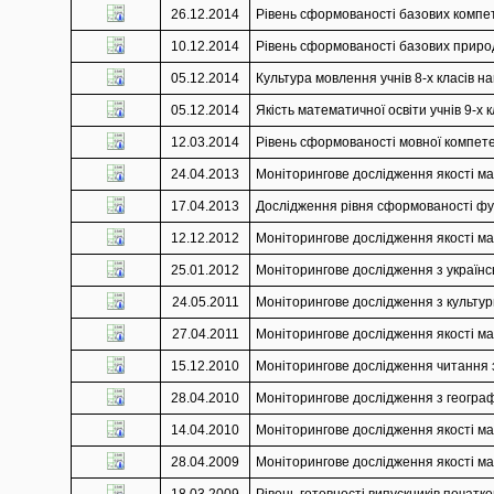
26.12.2014
Рівень сформованості базових компете
10.12.2014
Рівень сформованості базових природ
05.12.2014
Культура мовлення учнів 8-х класів на
05.12.2014
Якість математичної освіти учнів 9-х 
12.03.2014
Рівень сформованості мовної компетен
24.04.2013
Моніторингове дослідження якості мат
17.04.2013
Дослідження рівня сформованості функ
12.12.2012
Моніторингове дослідження якості мат
25.01.2012
Моніторингове дослідження з українськ
24.05.2011
Моніторингове дослідження з культури
27.04.2011
Моніторингове дослідження якості мат
15.12.2010
Моніторингове дослідження читання з 
28.04.2010
Моніторингове дослідження з географії
14.04.2010
Моніторингове дослідження якості мат
28.04.2009
Моніторингове дослідження якості мат