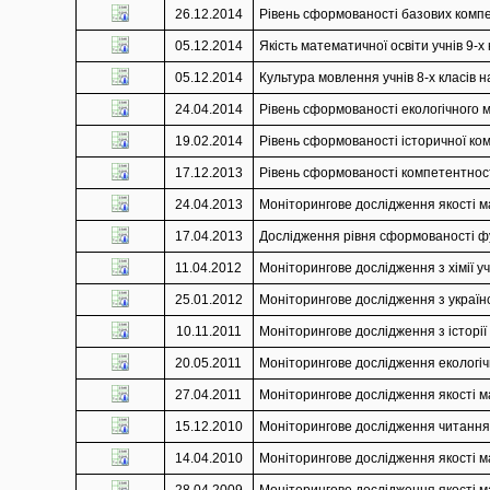
26.12.2014
Рівень сформованості базових компет
05.12.2014
Якість математичної освіти учнів 9-х 
05.12.2014
Культура мовлення учнів 8-х класів н
24.04.2014
Рівень сформованості екологічного м
19.02.2014
Рівень сформованості історичної комп
17.12.2013
Рівень сформованості компетентності
24.04.2013
Моніторингове дослідження якості ма
17.04.2013
Дослідження рівня сформованості фун
11.04.2012
Моніторингове дослідження з хімії учн
25.01.2012
Моніторингове дослідження з українсь
10.11.2011
Моніторингове дослідження з історії У
20.05.2011
Моніторингове дослідження екологічно
27.04.2011
Моніторингове дослідження якості ма
15.12.2010
Моніторингове дослідження читання з
14.04.2010
Моніторингове дослідження якості ма