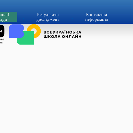
альні
Результати
Контактна
лади
досліджень
інформація