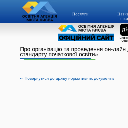
Послуги
Навч
зак
Про організацію та проведення он-лайн
стандарту початкової освіти»
⇐ Повернутися до архіву нормативних документів