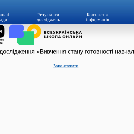
альні
Результати
Контактна
лади
досліджень
інформація
 дослідження «Вивчення стану готовності навча
Завантажити