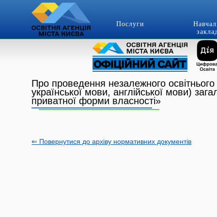
Послуги
Навчал
закла
Про проведення незалежного освітнього а
української мови, англійської мови) заг
приватної форми власності»
⇐ Повернутися до архіву нормативних документів