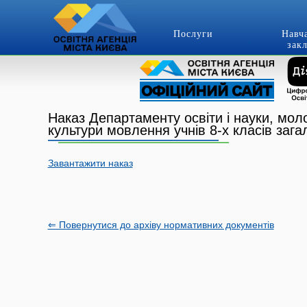
Послуги
Навч
зак
Наказ Департаменту освіти і науки, мол
культури мовлення учнів 8-х класів зага
Завантажити наказ
⇐ Повернутися до архіву нормативних документів