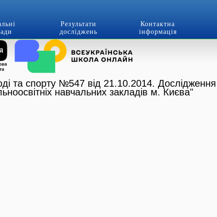
альні
Результати
Контактна
лади
досліджень
інформація
оді та спорту №547 від 21.10.2014. Дослідження
льноосвітніх навчальних закладів м. Києва"