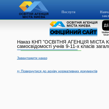
Послуги
Навч
зак
Наказ КНП "ОСВІТНЯ АГЕНЦІЯ МІСТА КИЄ
самосвідомості учнів 9-11-х класів загал
Завантажити наказ
⇐ Повернутися до архіву нормативних документів