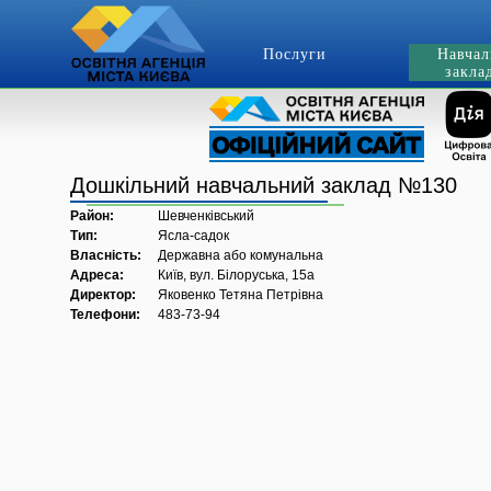
Послуги
Навчал
закла
Дошкільний навчальний заклад №130
Район:
Шевченківський
Тип:
Ясла-садок
Власність:
Державна або комунальна
Адреса:
Київ, вул. Білоруська, 15а
Директор:
Яковенко Тетяна Петрівна
Телефони:
483-73-94