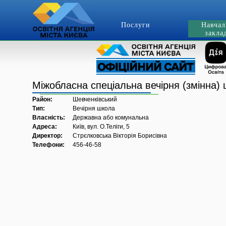
Послуги
Навчал
закла
Міжобласна спеціальна вечірня (змінна) ш
Район:
Шевченківський
Тип:
Вечірня школа
Власність:
Державна або комунальна
Адреса:
Київ, вул. О.Теліги, 5
Директор:
Стрєлковська Вікторія Борисівна
Телефони:
456-46-58