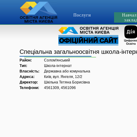
Послуги
Навчал
закла
Спеціальна загальноосвітня школа-інте
Район:
Солом'янський
Тип:
Школа-інтернат
Власність:
Державна або комунальна
Адреса:
Київ, вул. Янгеля, 12/2
Директор:
Шкільна Тетяна Борисівна
Телефони:
4561309, 4561096