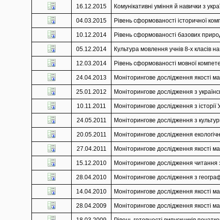
16.12.2015
Комунікативні уміння й навички з украї
04.03.2015
Рівень сформованості історичної комп
10.12.2014
Рівень сформованості базових природ
05.12.2014
Культура мовлення учнів 8-х класів на
12.03.2014
Рівень сформованості мовної компетен
24.04.2013
Моніторингове дослідження якості мат
25.01.2012
Моніторингове дослідження з українськ
10.11.2011
Моніторингове дослідження з історії У
24.05.2011
Моніторингове дослідження з культури
20.05.2011
Моніторингове дослідження екологічно
27.04.2011
Моніторингове дослідження якості мат
15.12.2010
Моніторингове дослідження читання з 
28.04.2010
Моніторингове дослідження з географії
14.04.2010
Моніторингове дослідження якості мат
28.04.2009
Моніторингове дослідження якості мат