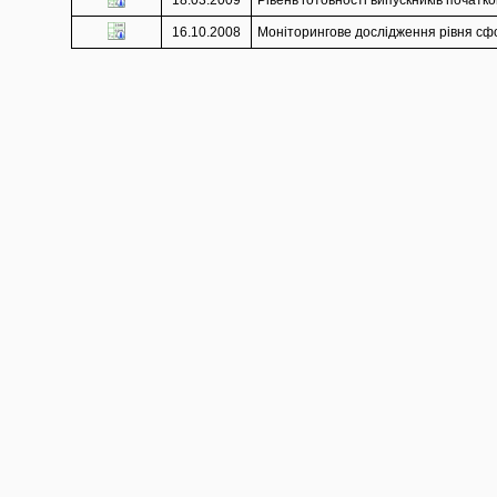
18.03.2009
Рівень готовності випускників початко
16.10.2008
Моніторингове дослідження рівня сфор