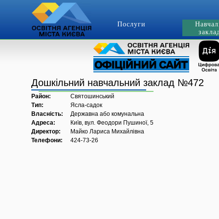
Послуги
Навчал
закла
Дошкільний навчальний заклад №472
Район:
Святошинський
Тип:
Ясла-садок
Власність:
Державна або комунальна
Адреса:
Київ, вул. Феодори Пушиної, 5
Директор:
Майко Лариса Михайлівна
Телефони:
424-73-26