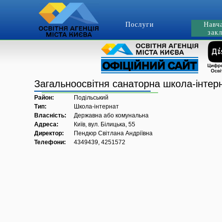
Послуги
Навч
зак
Загальноосвітня санаторна школа-інте
Район:
Подільський
Тип:
Школа-інтернат
Власність:
Державна або комунальна
Адреса:
Київ, вул. Білицька, 55
Директор:
Пендюр Світлана Андріївна
Телефони:
4349439, 4251572