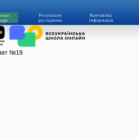
альні
Результати
Контактна
лади
досліджень
інформація
рнат №19