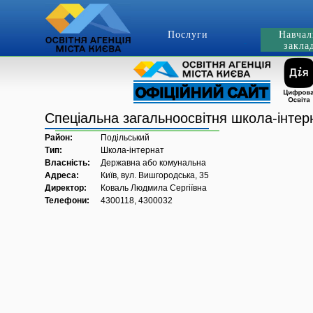
Послуги
Навчал
закла
Спеціальна загальноосвітня школа-інте
Район:
Подільський
Тип:
Школа-інтернат
Власність:
Державна або комунальна
Адреса:
Київ, вул. Вишгородська, 35
Директор:
Коваль Людмила Сергіївна
Телефони:
4300118, 4300032