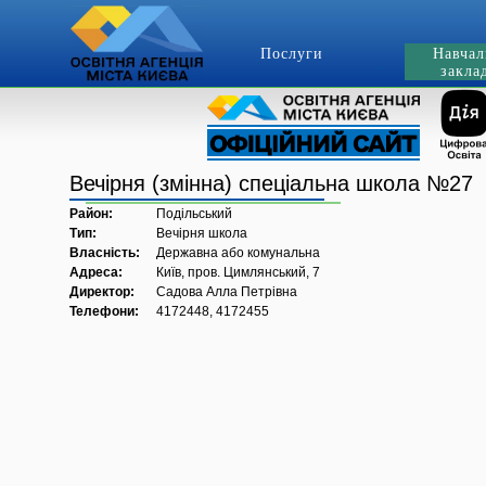
Послуги
Навчал
закла
Вечірня (змінна) спеціальна школа №27
Район:
Подільський
Тип:
Вечірня школа
Власність:
Державна або комунальна
Адреса:
Київ, пров. Цимлянський, 7
Директор:
Садова Алла Петрівна
Телефони:
4172448, 4172455