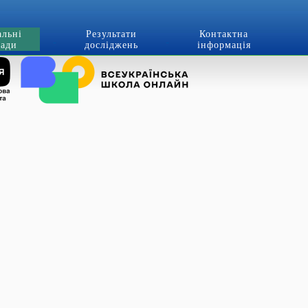
альні
Результати
Контактна
лади
досліджень
інформація