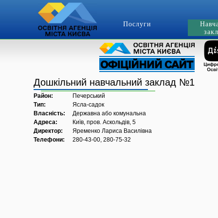
Послуги
Навч
зак
Дошкільний навчальний заклад №1
Район:
Печерський
Тип:
Ясла-садок
Власність:
Державна або комунальна
Адреса:
Київ, пров. Аскольдів, 5
Директор:
Яременко Лариса Василівна
Телефони:
280-43-00, 280-75-32