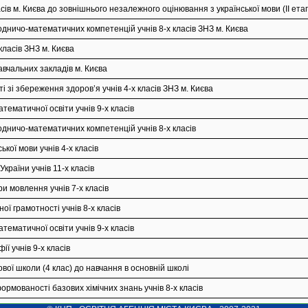
асів м. Києва до зовнішнього незалежного оцінювання з української мови (II ета
дничо-математичних компетенцій учнів 8-х класів ЗНЗ м. Києва
класів ЗНЗ м. Києва
авчальних закладів м. Києва
 зі збереження здоров’я учнів 4-х класів ЗНЗ м. Києва
тематичної освіти учнів 9-х класів
дничо-математичних компетенцій учнів 8-х класів
кої мови учнів 4-х класів
країни учнів 11-х класів
и мовлення учнів 7-х класів
ї грамотності учнів 8-х класів
тематичної освіти учнів 9-х класів
ї учнів 9-х класів
ової школи (4 клас) до навчання в основній школі
рмованості базових хімічних знань учнів 8-х класів