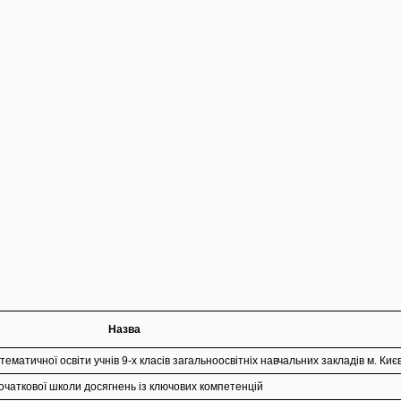
Назва
ематичної освіти учнів 9-х класів загальноосвітніх навчальних закладів м. Киє
очаткової школи досягнень із ключових компетенцій