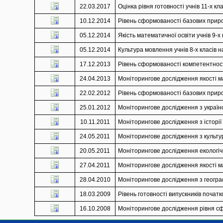
22.03.2017
Оцінка рівня готовності учнів 11-х кл
10.12.2014
Рівень сформованості базових приро
05.12.2014
Якість математичної освіти учнів 9-х 
05.12.2014
Культура мовлення учнів 8-х класів н
17.12.2013
Рівень сформованості компетентності
24.04.2013
Моніторингове дослідження якості ма
22.02.2012
Рівень сформованості базових приро
25.01.2012
Моніторингове дослідження з українсь
10.11.2011
Моніторингове дослідження з історії У
24.05.2011
Моніторингове дослідження з культур
20.05.2011
Моніторингове дослідження екологічно
27.04.2011
Моніторингове дослідження якості ма
28.04.2010
Моніторингове дослідження з географі
18.03.2009
Рівень готовності випускників початк
16.10.2008
Моніторингове дослідження рівня сфо