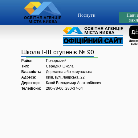
Послуги
Навч
зак
Школа I-III ступенів № 90
Район:
Печерський
Тип:
Середня школа
Власність:
Державна або комунальна
Адреса:
Київ, вул. Лаврська, 22
Директор:
Клюй Володимир Анатолійович
Телефони:
280-78-66, 280-37-64