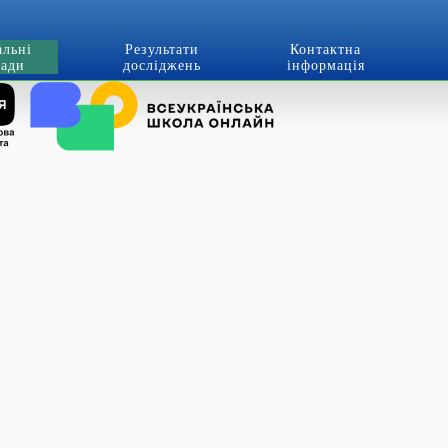
альні
Результати
Контактна
лади
досліджень
інформація