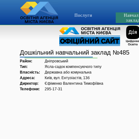
Послуги
Навчал
закла
Дошкільний навчальний заклад №485
Район:
Дніпровський
Тип:
Ясла-садок компенсуючого типу
Власність:
Державна або комунальна
Адреса:
Київ, вул. Ентузіастів, 13б
Директор:
Єфіменко Валентина Тимофіївна
Телефони:
295-17-31