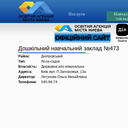
Послуги
Навчал
закла
Дошкільний навчальний заклад №473
Район:
Дніпровський
Тип:
Ясла-садок
Власність:
Державна або комунальна
Адреса:
Київ, вул. П.Запорожця, 13а
Директор:
Летунова Ольга Михайлівна
Телефони:
540-99-74