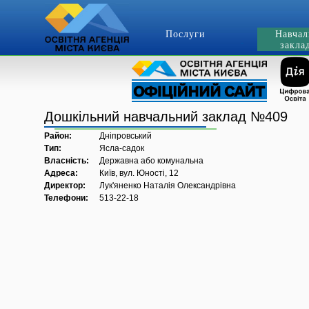
Послуги
Навчал
закла
Дошкільний навчальний заклад №409
Район:
Дніпровський
Тип:
Ясла-садок
Власність:
Державна або комунальна
Адреса:
Київ, вул. Юності, 12
Директор:
Лук'яненко Наталія Олександрівна
Телефони:
513-22-18