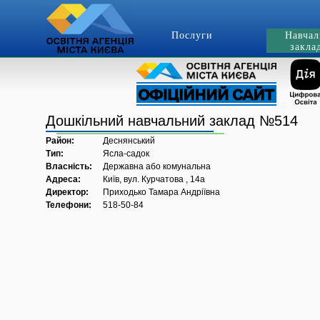
Послуги
Навчал
закла
Дошкільний навчальний заклад №514
Район:
Деснянський
Тип:
Ясла-садок
Власність:
Державна або комунальна
Адреса:
Київ, вул. Курчатова , 14а
Директор:
Приходько Тамара Андріївна
Телефони:
518-50-84