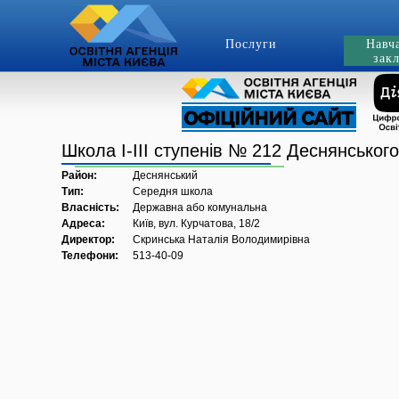
Послуги
Навч
зак
Школа І-ІІІ ступенів № 212 Деснянськог
Район:
Деснянський
Тип:
Середня школа
Власність:
Державна або комунальна
Адреса:
Київ, вул. Курчатова, 18/2
Директор:
Скринська Наталія Володимирівна
Телефони:
513-40-09