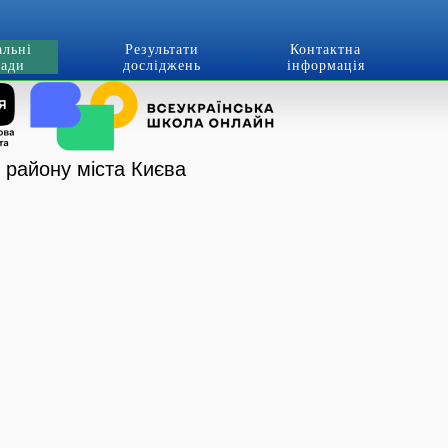
альні
Результати
Контактна
лади
досліджень
інформація
о району міста Києва