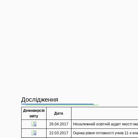
Дослідження
Демоверсія
Дата
звіту
26.04.2017
Незалежний освітній аудит якості мат
22.03.2017
Оцінка рівня готовності учнів 11-х кл