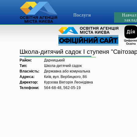
Послуги
Навчал
закла
Школа-дитячий садок І ступеня "Світозар
Район:
Дарницький
Тип:
Школа-дитячий садок
Власність:
Державна або комунальна
Адреса:
Київ, вул. Вербицкого, 8б
Директор:
Курзова Вікторія Леонідівна
Телефони:
564-68-48, 562-05-19