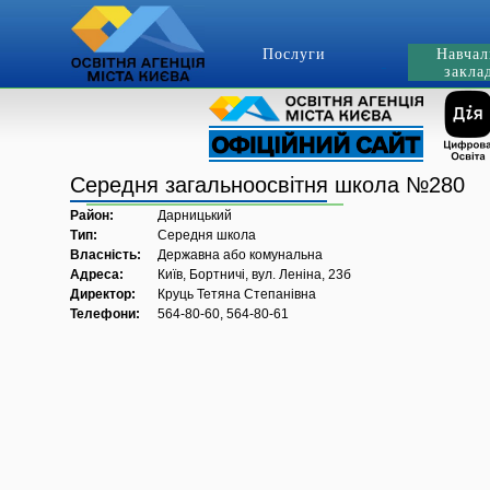
Послуги
Навчал
закла
Середня загальноосвітня школа №280
Район:
Дарницький
Тип:
Середня школа
Власність:
Державна або комунальна
Адреса:
Київ, Бортничі, вул. Леніна, 23б
Директор:
Круць Тетяна Степанівна
Телефони:
564-80-60, 564-80-61