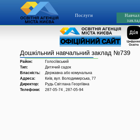
Послуги
Навчал
закла
Дошкільний навчальний заклад №739
Район:
Голосіївський
Тип:
Дитячий садок
Власність:
Державна або комунальна
Адреса:
Київ, вул. Володимирська, 77
Директор:
Рудь Світлана Георгіївна
Телефони:
287-05-74 , 287-05-94