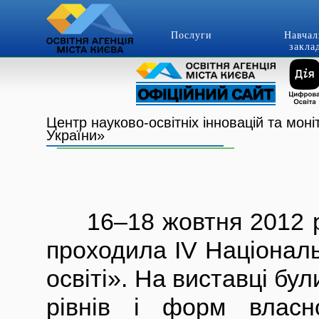
Послуги
Навчал
закла
Центр науково-освітніх інновацій та мон
України»
16–18 жовтня 2012 ро
проходила IV Національ
освіті». На виставці бу
рівнів і форм власно