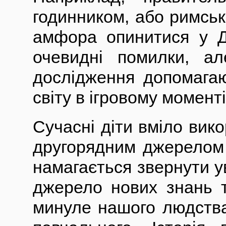
годинником, або римськ
амфора опинитися у Д
очевидні помилки, а
дослідження допомагаю
світу в ігровому моменті
Сучасні діти вміло вик
другорядним джерелом 
намагається звернути ув
джерело нових знань т
минуле нашого людства,