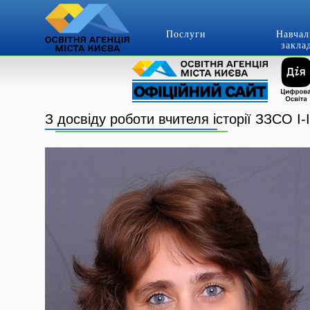
Послуги
Навчал
закла
З досвіду роботи вчителя історії ЗЗСО І-