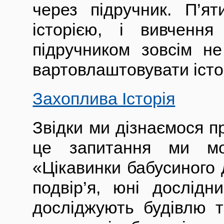
через підручник. П’я
історією, і вивченн
підручником зовсім не
вартовлаштовувати істор
Захоплива Історія
Звідки ми дізнаємося пр
це запитання ми мо
«Цікавинки бабусиного
подвір’я, юні дослідн
досліджують будівлю та