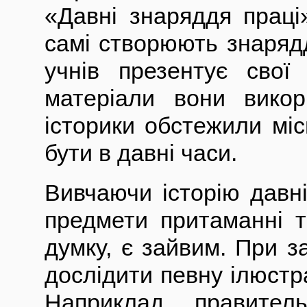
«Давні знаряддя праці
самі створюють знарядд
учнів презентує свої
матеріали вони викор
історики обстежили міс
бути в давні часи.
Вивчаючи історію давні
предмети притаманні т
думку, є зайвим. При 
дослідити певну ілюстр
Наприклад, правите