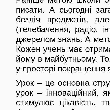
писати. А сьогодні заг
безліч предметів, ал
(телебачення, радіо, і
джерелом знань. А мето
Кожен учень має отрима
йому в майбутньому. То
у просторі покращення я
Урок – це основна стру
урок – інноваційний, я
стимулює цікавість, т