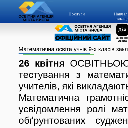
Послуги
Навчал
закла
Математична освіта учнів 9-х класів закл
26 квітня
ОСВІТНЬОЮ 
тестування з математи
учителів, які викладают
Математична грамотні
усвідомлення ролі мат
обґрунтованих судже