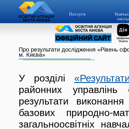
Послуги
Навчал
закла
Про результати дослідження «Рівень сфо
м. Києва»
У розділі
«Результат
районних управлінь 
результати виконання
базових природно-ма
загальноосвітніх навч