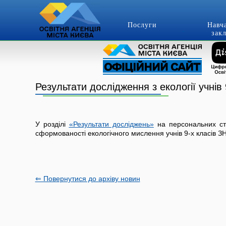
Послуги
Навч
зак
Результати дослідження з екології учнів 
У розділі
«Результати досліджень»
на персональних сто
сформованості екологічного мислення учнів 9-х класів ЗН
⇐ Повернутися до архіву новин